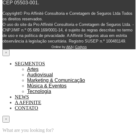
CEP 05503-001.
Copyright© Pro Affinité Consultoria e Corretagem de Seguros Ltda Todos
os direitos reservados.
O uso do site da Pro Affinité Consultoria e Corretagem de Seguros Ltda. -
CNPJ/MF n.º 05.689.169/0001-14, é sujeito às regras descritas no termo
de uso e na política de privacidade. A Affinité Seguros atua em estrita
observância à legislação securitária. Registro SUSEP n.º 100481149.
Online by
AKA
|
Codyss
×
SEGMENTOS
Artes
Audiovisual
Marketing & Comunicação
Música & Eventos
Tecnologia
NEWS
A AFFINITE
CONTATO
×
What are you looking for?