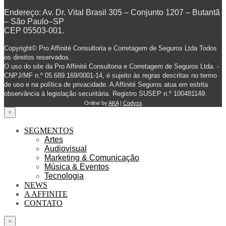
Endereço: Av. Dr. Vital Brasil 305 – Conjunto 1207 – Butantã
– São Paulo–SP
CEP 05503-001.
Copyright© Pro Affinité Consultoria e Corretagem de Seguros Ltda Todos
os direitos reservados.
O uso do site da Pro Affinité Consultoria e Corretagem de Seguros Ltda. -
CNPJ/MF n.º 05.689.169/0001-14, é sujeito às regras descritas no termo
de uso e na política de privacidade. A Affinité Seguros atua em estrita
observância à legislação securitária. Registro SUSEP n.º 100481149.
Online by
AKA
|
Codyss
×
SEGMENTOS
Artes
Audiovisual
Marketing & Comunicação
Música & Eventos
Tecnologia
NEWS
A AFFINITE
CONTATO
×