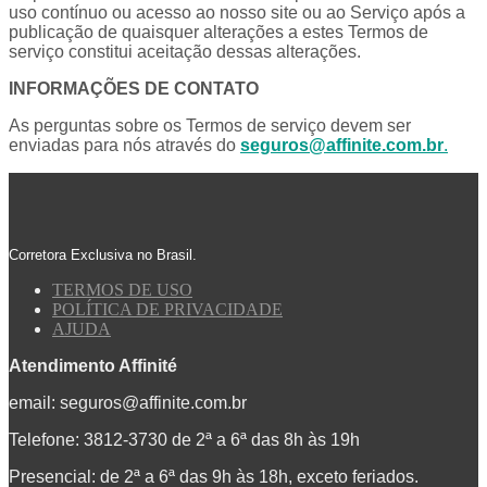
uso contínuo ou acesso ao nosso site ou ao Serviço após a
publicação de quaisquer alterações a estes Termos de
serviço constitui aceitação dessas alterações.
INFORMAÇÕES DE CONTATO
As perguntas sobre os Termos de serviço devem ser
enviadas para nós através do
seguros@affinite.com.br
.
Corretora Exclusiva no Brasil.
TERMOS DE USO
POLÍTICA DE PRIVACIDADE
AJUDA
Atendimento Affinité
email:
seguros@affinite.com.br
Telefone: 3812-3730 de 2ª a 6ª das 8h às 19h
Presencial: de 2ª a 6ª das 9h às 18h, exceto feriados.