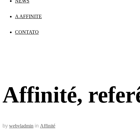
NEWS
A AFFINITE
CONTATO
Affinité, refe
by
webvladmin
in
Affinité